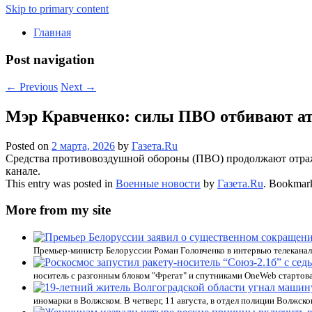
Skip to primary content
Главная
Post navigation
←
Previous
Next
→
Мэр Кравченко: силы ПВО отбивают ат
Posted on
2 марта, 2026
by
Газета.Ru
Средства противовоздушной обороны (ПВО) продолжают отраже
канале.
This entry was posted in
Военные новости
by
Газета.Ru
. Bookmar
More from my site
Премьер-министр Белоруссии Роман Головченко в интервью телеканалу
носитель с разгонным блоком "Фрегат" и спутниками OneWeb стартова
иномарки в Волжском. В четверг, 11 августа, в отдел полиции Волжско