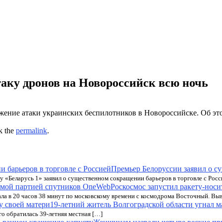
аку дронов на Новороссийск всю ночь
ние атаки украинских беспилотников в Новороссийске. Об этом
k the
permalink
.
Премьер Белоруссии заявил о с
 «Беларусь 1» заявил о существенном сокращении барьеров в торговле с Росси
Роскосмос запустил ракету-носи
ла в 20 часов 38 минут по московскому времени с космодрома Восточный. Вы
19-летний житель Волгоградской области угнал 
го обратилась 39-летняя местная […]