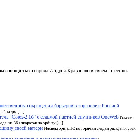
 сообщил мэр города Андрей Кравченко в своем Telegram-
ущественном сокращении барьеров в торговле с Россией
ей за два […]
тель “Союз-2.1б” с седьмой партией спутников OneWeb
Ракета-
ведение 36 аппаратов на орбиту […]
машину своей матери
Инспекторы ДПС по горячим следам раскрыли угон