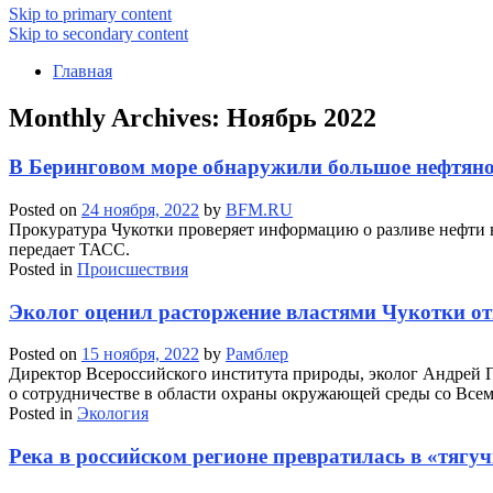
Skip to primary content
Skip to secondary content
Главная
Monthly Archives:
Ноябрь 2022
В Беринговом море обнаружили большое нефтяно
Posted on
24 ноября, 2022
by
BFM.RU
Прокуратура Чукотки проверяет информацию о разливе нефти в
передает ТАСС.
Posted in
Происшествия
Эколог оценил расторжение властями Чукотки 
Posted on
15 ноября, 2022
by
Рамблер
Директор Всероссийского института природы, эколог Андрей 
о сотрудничестве в области охраны окружающей среды со Вс
Posted in
Экология
Река в российском регионе превратилась в «тягу