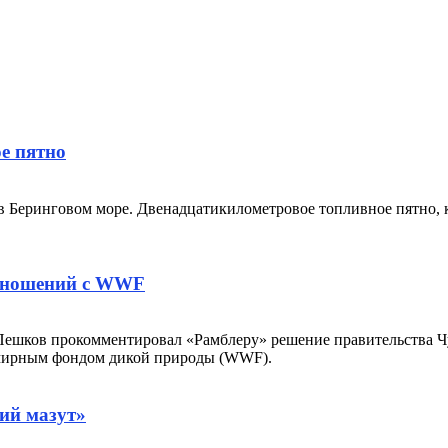
е пятно
 Беринговом море. Двенадцатикилометровое топливное пятно, ко
отношений с WWF
Пешков прокомментировал «Рамблеру» решение правительства Чу
емирным фондом дикой природы (WWF).
чий мазут»