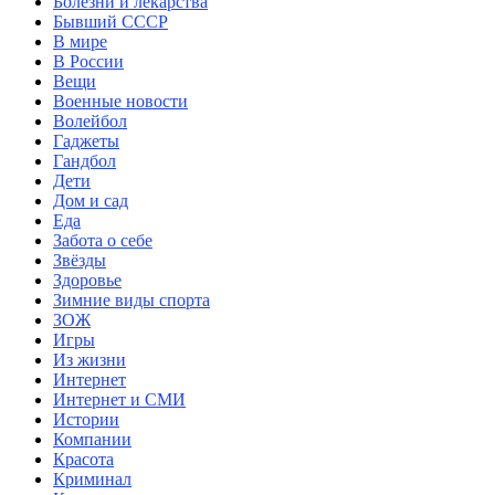
Болезни и лекарства
Бывший СССР
В мире
В России
Вещи
Военные новости
Волейбол
Гаджеты
Гандбол
Дети
Дом и сад
Еда
Забота о себе
Звёзды
Здоровье
Зимние виды спорта
ЗОЖ
Игры
Из жизни
Интернет
Интернет и СМИ
Истории
Компании
Красота
Криминал