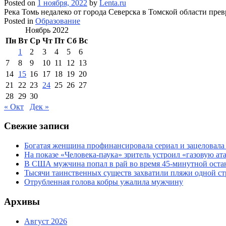
Posted on
1 ноября, 2022
by
Lenta.ru
Река Томь недалеко от города Северска в Томской области пре
Posted in
Образование
Ноябрь 2022
Пн
Вт
Ср
Чт
Пт
Сб
Вс
1
2
3
4
5
6
7
8
9
10
11
12
13
14
15
16
17
18
19
20
21
22
23
24
25
26
27
28
29
30
« Окт
Дек »
Свежие записи
Богатая женщина профинансировала сериал и зацеловала
На показе «Человека-паука» зритель устроил «газовую ат
В США мужчина попал в рай во время 45-минутной оста
Тысячи таинственных существ захватили пляжи одной с
Отрубленная голова кобры ужалила мужчину
Архивы
Август 2026