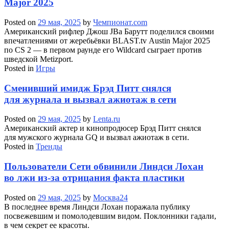
Major 2025
Posted on
29 мая, 2025
by
Чемпионат.com
Американский рифлер Джош JBa Барутт поделился своими
впечатлениями от жеребьёвки BLAST.tv Austin Major 2025
по CS 2 — в первом раунде его Wildcard сыграет против
шведской Metizport.
Posted in
Игры
Сменивший имидж Брэд Питт снялся
для журнала и вызвал ажиотаж в сети
Posted on
29 мая, 2025
by
Lenta.ru
Американский актер и кинопродюсер Брэд Питт снялся
для мужского журнала GQ и вызвал ажиотаж в сети.
Posted in
Тренды
Пользователи Сети обвинили Линдси Лохан
во лжи из-за отрицания факта пластики
Posted on
29 мая, 2025
by
Москва24
В последнее время Линдси Лохан поражала публику
посвежевшим и помолодевшим видом. Поклонники гадали,
в чем секрет ее красоты.