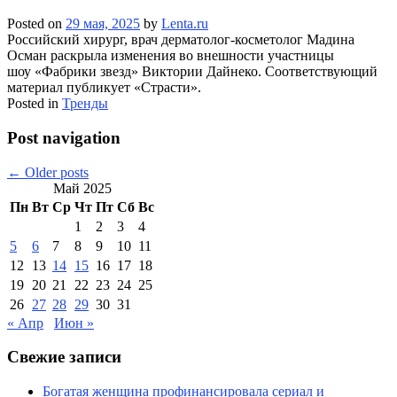
Posted on
29 мая, 2025
by
Lenta.ru
Российский хирург, врач дерматолог-косметолог Мадина
Осман раскрыла изменения во внешности участницы
шоу «Фабрики звезд» Виктории Дайнеко. Соответствующий
материал публикует «Страсти».
Posted in
Тренды
Post navigation
←
Older posts
Май 2025
Пн
Вт
Ср
Чт
Пт
Сб
Вс
1
2
3
4
5
6
7
8
9
10
11
12
13
14
15
16
17
18
19
20
21
22
23
24
25
26
27
28
29
30
31
« Апр
Июн »
Свежие записи
Богатая женщина профинансировала сериал и