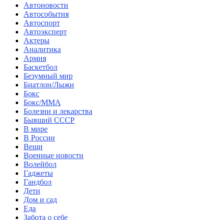
Автоновости
Автособытия
Автоспорт
Автоэксперт
Актеры
Аналитика
Армия
Баскетбол
Безумный мир
Биатлон/Лыжи
Бокс
Бокс/MMA
Болезни и лекарства
Бывший СССР
В мире
В России
Вещи
Военные новости
Волейбол
Гаджеты
Гандбол
Дети
Дом и сад
Еда
Забота о себе